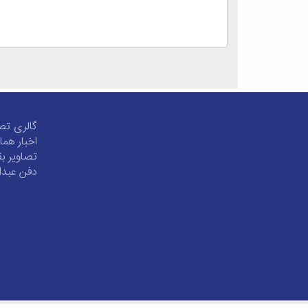
گالری تص
اخبار هم
تصاویر ب
دفن عبدا