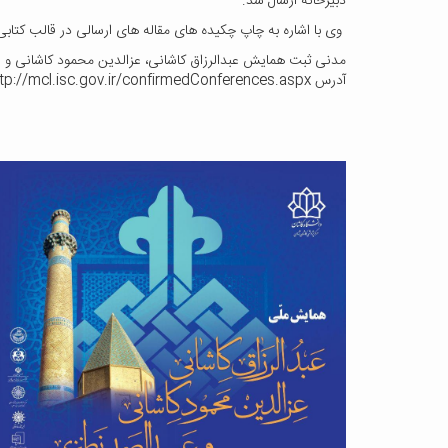
دبیرخانه ارسال شد.
وی با اشاره به چاپ چکیده های مقاله های ارسالی در قالب کتابی گفت: در روز همایش 16 مقاله از سوی ن
مدنی ثبت همایش عبدالرزاق کاشانی، عزالدین محمود کاشانی و عبد
آدرس http://mcl.isc.gov.ir/confirmedConferences.aspx مراجعه کنند.