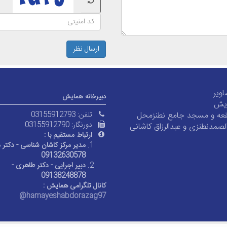
ارسال نظر
اویر
دبیرخانه همایش
ایش
قعه و مسجد جامع نطنزمحل
تلفن:
03155912793
دورنگار:
03155912790
لصمدنطنزی و عبدالرزاق کاشانی
ارتباط مستقیم با :
مدیر مرکز کاشان شناسی - دکتر
09132630578
دبیر اجرایی - دکتر طاهری -
09138248878
​کانال تلگرامی همایش :
@hamayeshabdorazag97