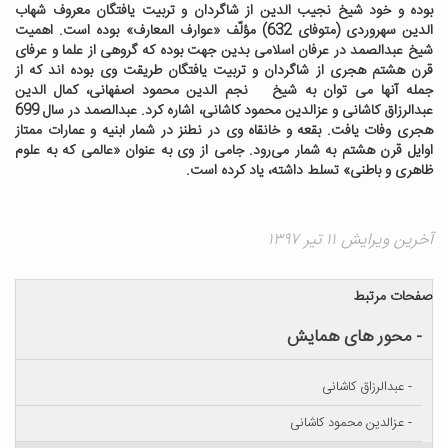
بوده و خود شیخ نجیب الدین از شاگردان و تربیت یافتگان معروف شهاب
الدین سهروردی (متوفای 632) مؤلّف «عوارف المعارف» بوده است. اهمیت
شیخ عبدالصمد در عرفان اسلامی بدین جهت بوده که گروهی از علما و عرفای
قرن هشتم هجری از شاگردان و تربیت یافتگان طریقت وی بوده اند که از
جمله آنها می توان به شیخ نجم الدین محمود اصفهانی، کمال الدین
عبدالرزاق کاشانی و عزالدین محمود کاشانی، اشاره کرد. عبدالصمد در سال 699
هجری وفات یافت. بقعه و خانقاه وی در نطنز در شمار ابنیه و عمارات ممتاز
اوایل قرن هشتم به شمار می
رود. جامی از وی به عنوان «عالمی که به علوم
ظاهری و باطنی» تسلط داشته، یاد کرده است.
آخرین ویرایش ۱۱ تیر ۱۳۹۷
صفحات مرتبط
- محور های همایش
- عبدالرزاق کاشانی
- عزالدین محمود کاشانی