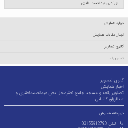
- نورالدین عبدالصمد نطنزی
درباره همایش
ارسال مقالات همایش
گالری تصاویر
تماس با ما
گالری تصاویر
اخبار همایش
تصاویر بقعه و مسجد جامع نطنزمحل دفن عبدالصمدنطنزی و
عبدالرزاق کاشانی
دبیرخانه همایش
تلفن:
03155912793