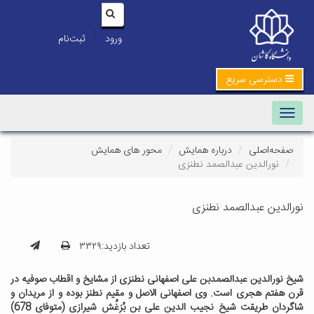
|
ورود
ثبت‌نام
دسترسی سریع
Toggle navigation
صفحه‌اصلی
درباره همایش
محور های همایش
نورالدین عبدالصمد نطنزی
نورالدین عبدالصمد نطنزی
تعداد بازدید:۳۳۲۹
شیخ نورالدین عبدالصمدبن علی اصفهانی نطنزی از مشایخ و اقطاب صوفیه در
قرن هفتم هجری است. وی اصفهانی الاصل و مقیم نطنز بوده و از مریدان و
شاگردان طریقت شیخ نجیب الدین علی بن بُزغُش شیرازی (متوفای 678)